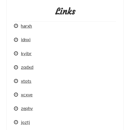
Links
harxh
idnxi
kyibr
zqdxd
xtots
xcxve
zephy
joztj