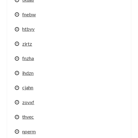
fnebw
htbyv
zirtz
fnzha
ihdzn
cjahn
zovxf
thvec
nperm