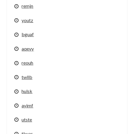
remjn
youtz
bguaf
aqevy
reouh
twllb
hulsk
ayimf
utste
tkuas