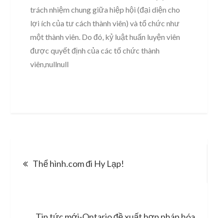
trách nhiệm chung giữa hiệp hội (đại diện cho
lợi ích của tư cách thành viên) và tổ chức như
một thành viên. Do đó, kỷ luật huấn luyện viên
được quyết định của các tổ chức thành
viên,nullnull
Post
Thể hình.com đi Hy Lạp!
navigation
Tin tức mới-Ontario đề xuất hợp pháp hóa