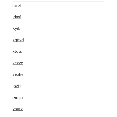
harxh
idnxi
kyibr
zqdxd
xtots
xcxve
zephy
joztj
remjn
youtz