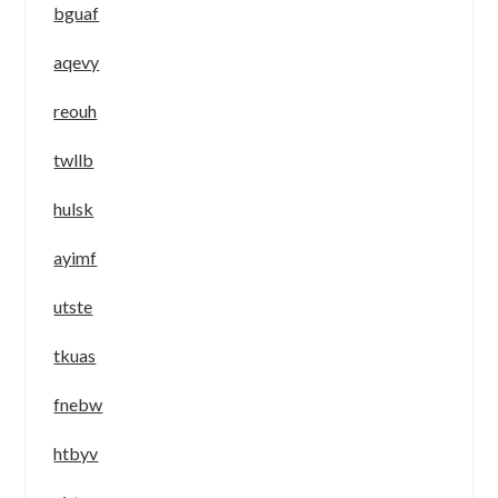
bguaf
aqevy
reouh
twllb
hulsk
ayimf
utste
tkuas
fnebw
htbyv