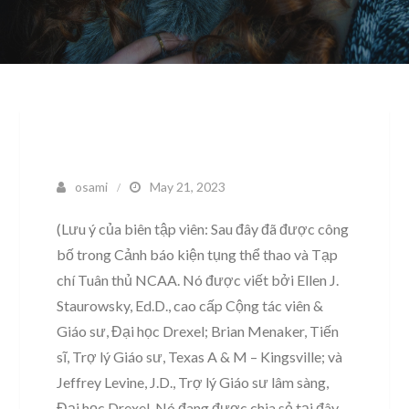
osami
May 21, 2023
(Lưu ý của biên tập viên: Sau đây đã được công
bố trong Cảnh báo kiện tụng thể thao và Tạp
chí Tuân thủ NCAA. Nó được viết bởi Ellen J.
Staurowsky, Ed.D., cao cấp Cộng tác viên &
Giáo sư, Đại học Drexel; Brian Menaker, Tiến
sĩ, Trợ lý Giáo sư, Texas A & M – Kingsville; và
Jeffrey Levine, J.D., Trợ lý Giáo sư lâm sàng,
Đại học Drexel. Nó đang được chia sẻ tại đây