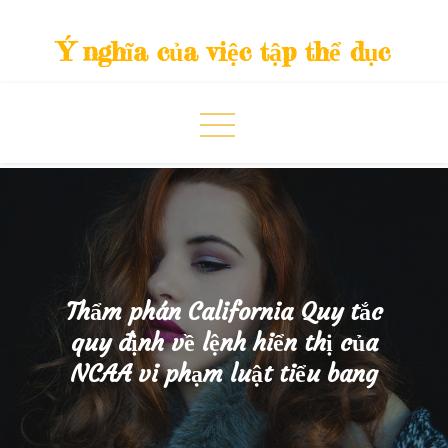
Skip
to
Ý nghĩa của việc tập thể dục
content
Thẩm phán California Quy tắc
quy định về lệnh hiển thị của
NCAA vi phạm luật tiểu bang