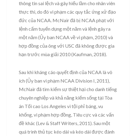
thông tin sai lệch và gây hiểu lầm cho nhân viên
thực thi, do đó vi phạm các quy tắc ứng xử đạo
đức của NCAA. McNair đã bị NCAA phạt với
lệnh cấm tuyển dụng một năm và lệnh gây ra
một năm (Ủy ban NCAA về vi phạm, 2010) và
hợp đồng của ông với USC đã không được gia
hạn trước mùa giải 2010 (Kaufman, 2018).
Sau khi kháng cáo quyết định của NCAA là vô
ích (Ủy ban vi phạm NCAA Division I, 2011),
McNair đã tìm kiếm sự thiệt hại cho danh tiếng
chuyên nghiệp và khả năng kiếm sống tại Tòa
án Tối cao Los Angeles vì ​​tội phỉ báng, vu
khống, vi phạm hợp đồng, Tiêu cực và các vấn
đề khác (Lev & Staff Writers, 2011). Sau một
quá trình thủ tục kéo dài và kéo dài được đánh