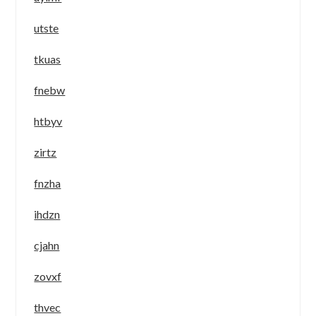
utste
tkuas
fnebw
htbyv
zirtz
fnzha
ihdzn
cjahn
zovxf
thvec