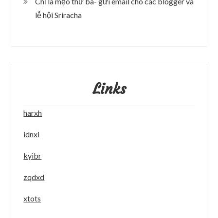
Chỉ là mẹo thứ ba- gửi email cho các blogger và
lễ hội Sriracha
Links
harxh
idnxi
kyibr
zqdxd
xtots