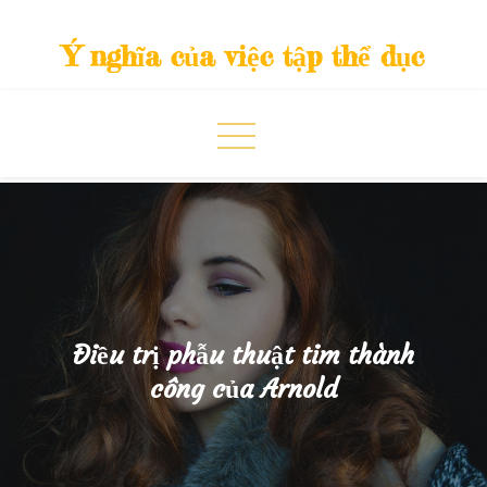
Skip
to
Ý nghĩa của việc tập thể dục
content
Điều trị phẫu thuật tim thành
công của Arnold