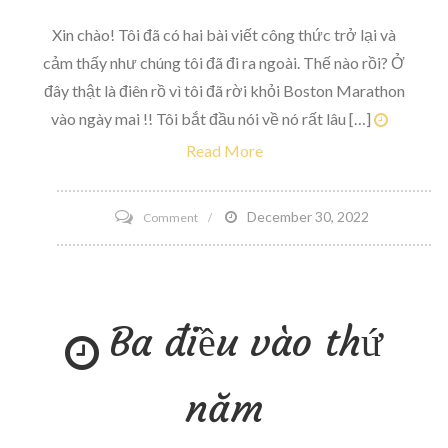
Xin chào! Tôi đã có hai bài viết công thức trở lại và
cảm thấy như chúng tôi đã đi ra ngoài. Thế nào rồi? Ở
đây thật là điên rồ vì tôi đã rời khỏi Boston Marathon
vào ngày mai !! Tôi bắt đầu nói về nó rất lâu […]
Read More
on
December 30, 2022
Comment
Bài
đăng
này
Ba điều vào thứ
bao
gồm
hình
năm
ảnh
đồ