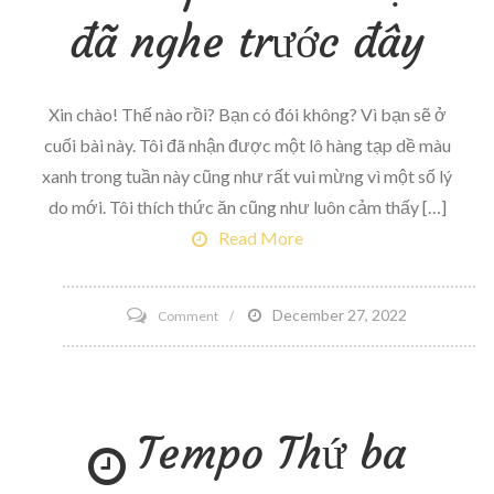
đã nghe trước đây
Xin chào! Thế nào rồi? Bạn có đói không? Vì bạn sẽ ở
cuối bài này. Tôi đã nhận được một lô hàng tạp dề màu
xanh trong tuần này cũng như rất vui mừng vì một số lý
do mới. Tôi thích thức ăn cũng như luôn cảm thấy […]
Read More
on
December 27, 2022
Comment
5
lý
do
Tempo Thứ ba
để
nhận