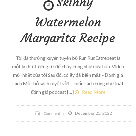
Skinny
sự
là
Watermelon
công
việc
Margarita Recipe
tốc
độ
chạy
Tôi đã thường xuyên tuyên bố Run RunEatrepeat là
một lá thư tương tự để chạy cũng như dưa hấu. Video
mới nhất của tôi Sau đó, cô ấy đã biến mất – Đánh giá
sách Một bộ sách tuyệt vời – cuốn sách cũng như loạt
đánh giá podcast […]
Read More
on
December 25, 2022
Comment
Skinny
Watermelon