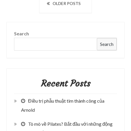
Posts
OLDER POSTS
thực
navigation
phẩm
Search
Search
Recent Posts
Điều trị phẫu thuật tim thành công của
Arnold
Tò mò về Pilates? Bắt đầu với những động