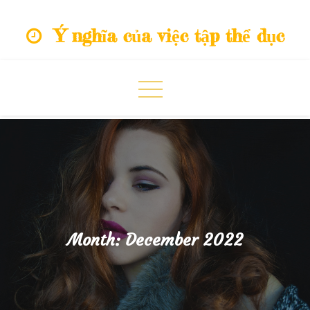
Skip
Ý nghĩa của việc tập thể dục
to
content
Month:
December 2022