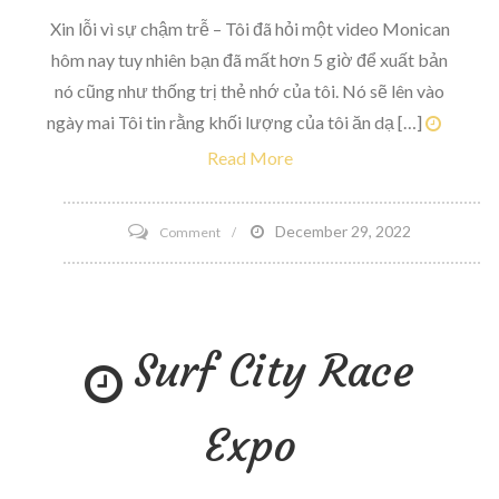
họa
Xin lỗi vì sự chậm trễ – Tôi đã hỏi một video Monican
và
hôm nay tuy nhiên bạn đã mất hơn 5 giờ để xuất bản
potties
nó cũng như thống trị thẻ nhớ của tôi. Nó sẽ lên vào
squatty
ngày mai Tôi tin rằng khối lượng của tôi ăn dạ […]
nhưng
Read More
nó
không
on
December 29, 2022
Comment
tệ
Ba
lắm
điều
vì
vào
bà
Surf City Race
thứ
tôi
năm
ở
đây
Expo