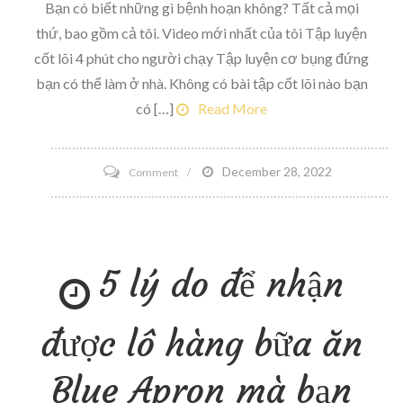
Bạn có biết những gì bệnh hoạn không? Tất cả mọi
thứ, bao gồm cả tôi. Video mới nhất của tôi Tập luyện
cốt lõi 4 phút cho người chạy Tập luyện cơ bụng đứng
bạn có thể làm ở nhà. Không có bài tập cốt lõi nào bạn
có […]
Read More
on
December 28, 2022
Comment
Một
danh
sách
5 lý do để nhận
những
điều
bị
được lô hàng bữa ăn
bệnh
Blue Apron mà bạn