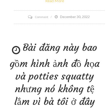
Read More
on
December 30, 2022
Comment
Chứng
nhận
Zumba
Bài đăng này bao
gồm hình ảnh đồ họa
và potties squatty
nhưng nó không tệ
lắm vì bà tôi ở đây