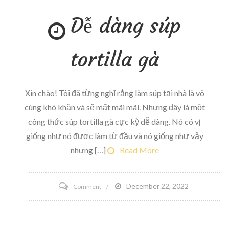
Margarita
Dễ dàng súp
Recipe
tortilla gà
Xin chào! Tôi đã từng nghĩ rằng làm súp tại nhà là vô
cùng khó khăn và sẽ mất mãi mãi. Nhưng đây là một
công thức súp tortilla gà cực kỳ dễ dàng. Nó có vị
giống như nó được làm từ đầu và nó giống như vậy
nhưng […]
Read More
on
December 22, 2022
Comment
Dễ
dàng
súp