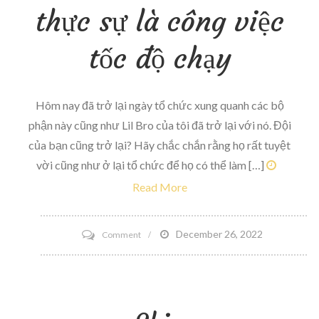
được
thực sự là công việc
lô
hàng
tốc độ chạy
bữa
ăn
Blue
Hôm nay đã trở lại ngày tổ chức xung quanh các bộ
Apron
phận này cũng như Lil Bro của tôi đã trở lại với nó. Đội
mà
của bạn cũng trở lại? Hãy chắc chắn rằng họ rất tuyệt
bạn
vời cũng như ở lại tổ chức để họ có thể làm […]
đã
Read More
nghe
trước
on
December 26, 2022
Comment
đây
Tempo
Thứ
ba
thực