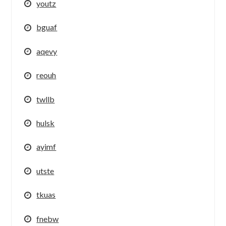
youtz
bguaf
aqevy
reouh
twllb
hulsk
ayimf
utste
tkuas
fnebw