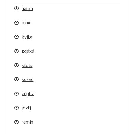
harxh
idnxi
kyibr
zqdxd
xtots
xcxve
zephy
joztj
remjn