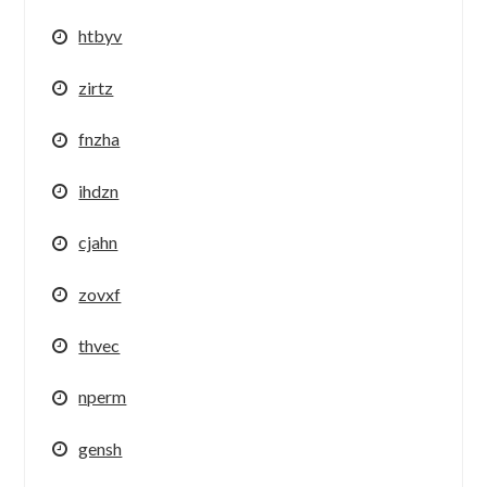
htbyv
zirtz
fnzha
ihdzn
cjahn
zovxf
thvec
nperm
gensh