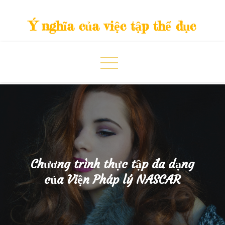
Skip
to
Ý nghĩa của việc tập thể dục
content
Chương trình thực tập đa dạng
của Viện Pháp lý NASCAR