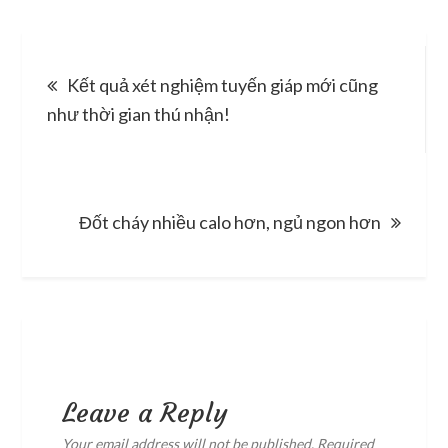
Post
Kết quả xét nghiệm tuyến giáp mới cũng
navigation
như thời gian thú nhận!
Đốt cháy nhiều calo hơn, ngủ ngon hơn
Leave a Reply
Your email address will not be published.
Required