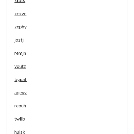
xtots
xcxve
zephy
joztj
remjn
youtz
bguaf
aqevy
reouh
twllb
hulsk