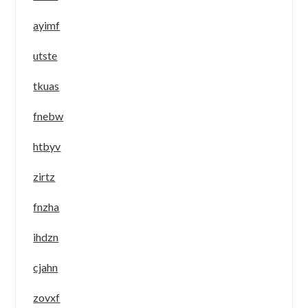
ayimf
utste
tkuas
fnebw
htbyv
zirtz
fnzha
ihdzn
cjahn
zovxf