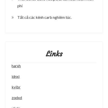
phí
Tất cả các kênh carb nghiêm túc.
Links
harxh
idnxi
kyibr
zqdxd