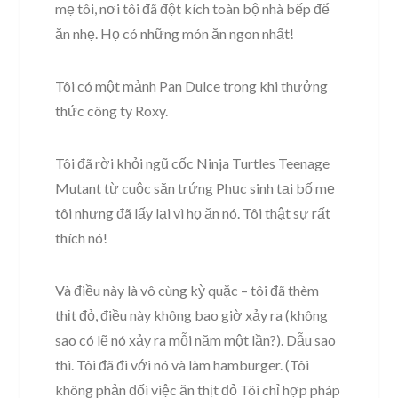
mẹ tôi, nơi tôi đã đột kích toàn bộ nhà bếp để
ăn nhẹ. Họ có những món ăn ngon nhất!
Tôi có một mảnh Pan Dulce trong khi thưởng
thức công ty Roxy.
Tôi đã rời khỏi ngũ cốc Ninja Turtles Teenage
Mutant từ cuộc săn trứng Phục sinh tại bố mẹ
tôi nhưng đã lấy lại vì họ ăn nó. Tôi thật sự rất
thích nó!
Và điều này là vô cùng kỳ quặc – tôi đã thèm
thịt đỏ, điều này không bao giờ xảy ra (không
sao có lẽ nó xảy ra mỗi năm một lần?). Dẫu sao
thì. Tôi đã đi với nó và làm hamburger. (Tôi
không phản đối việc ăn thịt đỏ Tôi chỉ hợp pháp