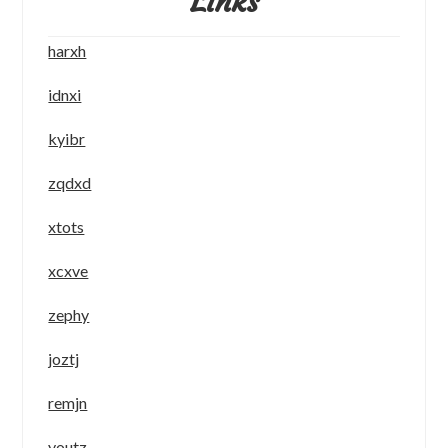
Links
harxh
idnxi
kyibr
zqdxd
xtots
xcxve
zephy
joztj
remjn
youtz