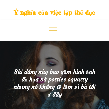
Skip
to
Ý nghĩa của việc tập thể dục
content
Bài đăng này bao gồm hình ảnh
đồ họa và potties squatty
nhưng nó không tệ lắm vì bà tôi
ở đây