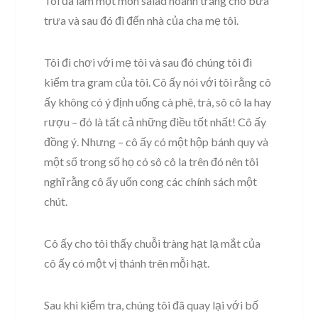
Tôi đã làm một món salad hoành tráng cho bữa
trưa và sau đó đi đến nhà của cha mẹ tôi.
Tôi đi chơi với mẹ tôi và sau đó chúng tôi đi
kiểm tra gram của tôi. Cô ấy nói với tôi rằng cô
ấy không có ý định uống cà phê, trà, sô cô la hay
rượu – đó là tất cả những điều tốt nhất! Cô ấy
đồng ý. Nhưng – cô ấy có một hộp bánh quy và
một số trong số họ có sô cô la trên đó nên tôi
nghĩ rằng cô ấy uốn cong các chính sách một
chút.
Cô ấy cho tôi thấy chuỗi tràng hạt lạ mắt của
cô ấy có một vị thánh trên mỗi hạt.
Sau khi kiểm tra, chúng tôi đã quay lại với bố