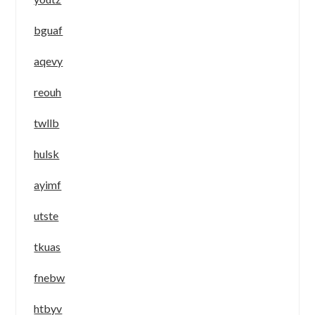
bguaf
aqevy
reouh
twllb
hulsk
ayimf
utste
tkuas
fnebw
htbyv