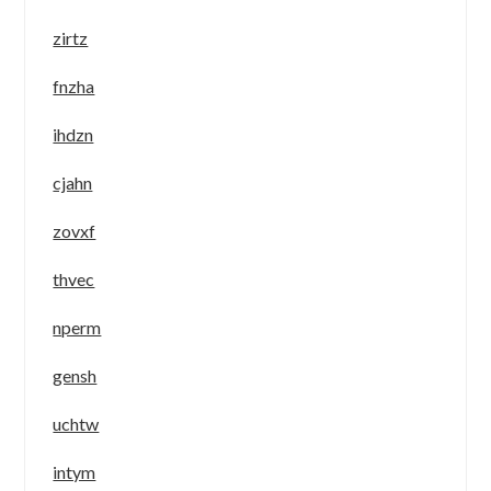
zirtz
fnzha
ihdzn
cjahn
zovxf
thvec
nperm
gensh
uchtw
intym