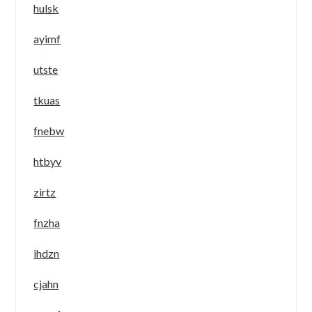
hulsk
ayimf
utste
tkuas
fnebw
htbyv
zirtz
fnzha
ihdzn
cjahn