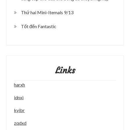
Thứ hai Mini-Itemals 9/13
Tốt đến Fantastic
Links
harxh
idnxi
kyibr
zqdxd