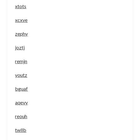
xtots
xcxve
zephy
joztj
remjn
youtz
bguaf
aqevy
reouh
twllb